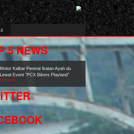
LE
P 5 NEWS
 Motor Kalbar Pererat Ikatan Ayah dan
Lewat Event "PCX Bikers Playland"
2026 10:43
ITTER
 by hondacomm
CEBOOK