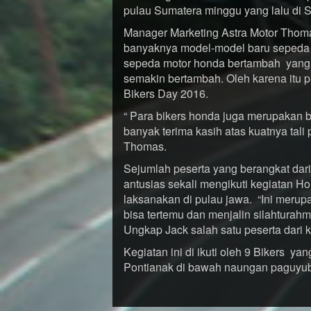
pulau Sumatera minggu yang lalu di 
Manager Marketing Astra Motor Thom
banyaknya model-model baru sepeda m
sepeda motor honda bertambah yang
semakin bertambah. Oleh karena itu 
Bikers Day 2016.
“ Para bikers honda juga merupakan 
banyak terima kasih atas kuatnya tal
Thomas.
Sejumlah peserta yang berangkat da
antusias sekali mengikuti kegiatan H
laksanakan di pulau jawa. “Ini merupa
bisa tertemu dan menjalin silahturah
Ungkap Jack salah satu peserta dar
Kegiatan ini di ikuti oleh 9 Bikers y
Pontianak di bawah naungan paguy