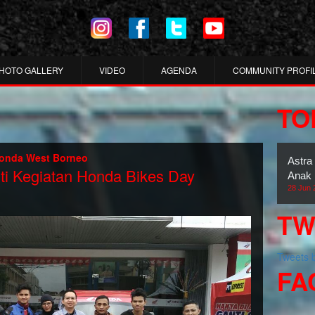
HOTO GALLERY
VIDEO
AGENDA
COMMUNITY PROFI
TO
onda West Borneo
Astra
 Kegiatan Honda Bikes Day
Anak 
28 Jun 
TW
Tweets
FA