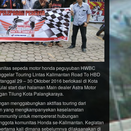
munitas sepeda motor honda peguyuban HWBC
ggelar Touring Lintas Kalimantan Road To HBD
anggal 29 – 30 Oktober 2016 berlokasi di Kota
ulai start dari halaman Main dealer Astra Motor
angan Tilung Kota Palangkaraya.
ngan menggabungkan aktifias touring dari
ntan yang mengkampanyekan keselamatan
 community untuk mempererat hubungan
 anggota komunitas Honda se-Kalimantan. Kegiatan
pertama kali dimana sebelumnya dilaksanakan di