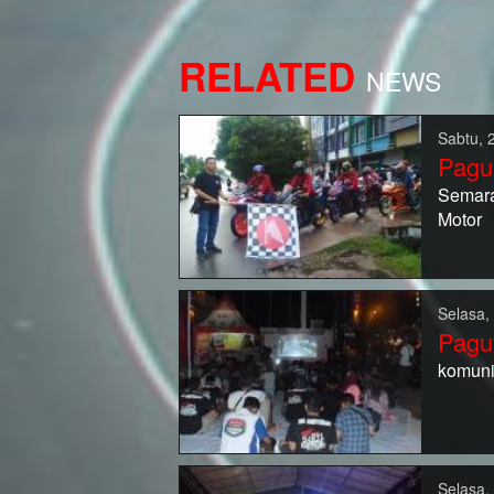
RELATED
NEWS
Sabtu, 
Pagu
Semar
Motor
Selasa,
Pagu
komuni
Selasa,