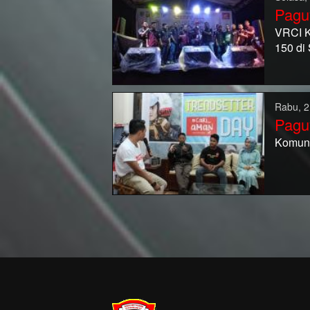
Pagu
VRCI K
150 di
Rabu, 2
Pagu
Komuni