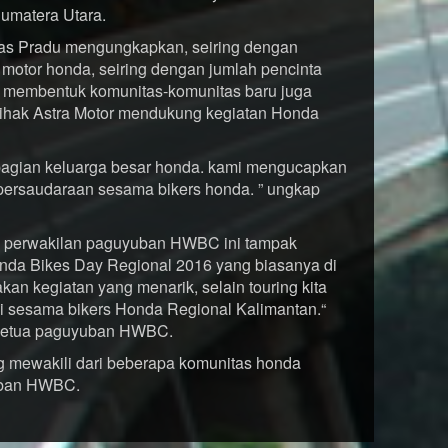
Sumatera Utara.
as Pradu mengungkapkan, seiring dengan
otor honda, seiring dengan jumlah pencinta
 membentuk komunitas-komunitas baru juga
pihak Astra Motor mendukung kegiatan Honda
bagian keluarga besar honda. kami mengucapkan
i persaudaraan sesama bikers honda. ” ungkap
ri perwakilan paguyuban HWBC ini tampak
onda Bikes Day Regional 2016 yang biasanya di
kan kegiatan yang menarik, selain touring kita
mi sesama bikers Honda Regional Kalimantan.“
i ketua paguyuban HWBC.
ang mewakili dari beberapa komunitas honda
uban HWBC.