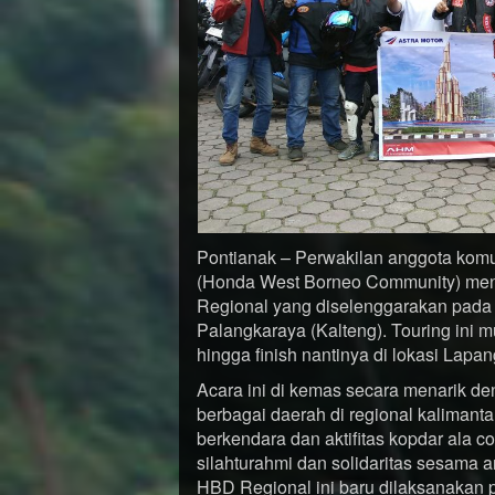
Pontianak – Perwakilan anggota ko
(Honda West Borneo Community) men
Regional yang diselenggarakan pada t
Palangkaraya (Kalteng). Touring ini m
hingga finish nantinya di lokasi Lap
Acara ini di kemas secara menarik de
berbagai daerah di regional kalima
berkendara dan aktifitas kopdar ala
silahturahmi dan solidaritas sesama
HBD Regional ini baru dilaksanakan 