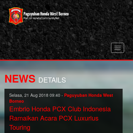
Toggle
navigati
NEWS
DETAILS
Selasa, 21 Aug 2018 09:40 -
Paguyuban Honda West
Borneo
Embrio Honda PCX Club Indonesia
Ramaikan Acara PCX Luxurius
Touring