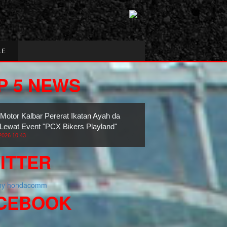
LE
P 5 NEWS
 Motor Kalbar Pererat Ikatan Ayah dan
Lewat Event "PCX Bikers Playland"
2026 10:43
ITTER
 by hondacomm
CEBOOK