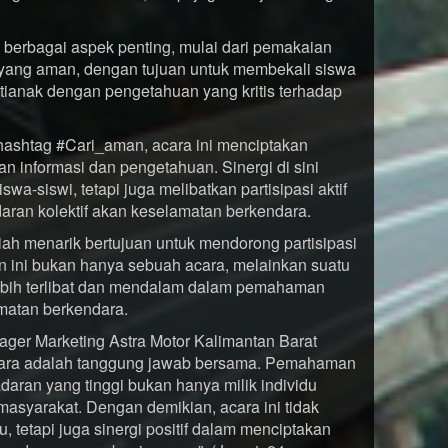
 berbagai aspek penting, mulai dari pemakaian
 yang aman, dengan tujuan untuk membekali siswa
anak dengan pengetahuan yang kritis terhadap
n hashtag #Cari_aman, acara ini menciptakan
 informasi dan pengetahuan. Sinergi di sini
wa-siswi, tetapi juga melibatkan partisipasi aktif
ran kolektif akan keselamatan berkendara.
ah menarik bertujuan untuk mendorong partisipasi
an ini bukan hanya sebuah acara, melainkan suatu
lebih terlibat dan mendalam dalam pemahaman
matan berkendara.
ger Marketing Astra Motor Kalimantan Barat
dara adalah tanggung jawab bersama. Pemahaman
daran yang tinggi bukan hanya milik individu
 masyarakat. Dengan demikian, acara ini tidak
 tetapi juga sinergi positif dalam menciptakan