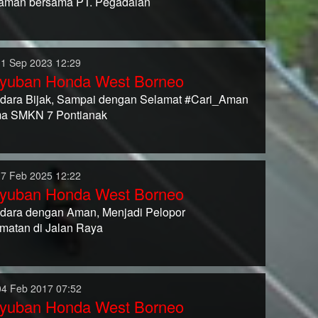
aman bersama PT. Pegadaian
11 Sep 2023 12:29
yuban Honda West Borneo
dara Bijak, Sampai dengan Selamat #Cari_Aman
a SMKN 7 Pontianak
17 Feb 2025 12:22
yuban Honda West Borneo
dara dengan Aman, Menjadi Pelopor
matan di Jalan Raya
04 Feb 2017 07:52
yuban Honda West Borneo