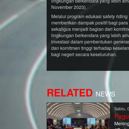
lingkungan berkendara yang lebih am
November 2023).
Melalui program edukasi safety riding
memberikan dampak positif bagi par
sekaligus menjadi bagian dari komitm
lingkungan berkendara yang lebih ama
investasi dalam pembentukan gener
dan komitmen tinggi terhadap kesela
bagi negeri secara keseluruhan.
RELATED
NEWS
Sabtu, 
Pagu
Mening