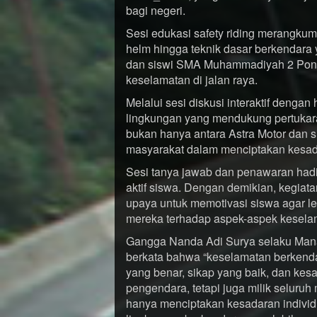
bagi negeri.
Sesi edukasi safety riding merangkum
helm hingga teknik dasar berkendara
dan siswi SMA Muhammadiyah 2 Ponti
keselamatan di jalan raya.
Melalui sesi diskusi interaktif denga
lingkungan yang mendukung pertukaran
bukan hanya antara Astra Motor dan sis
masyarakat dalam menciptakan kesada
Sesi tanya jawab dan penawaran hadi
aktif siswa. Dengan demikian, kegiat
upaya untuk memotivasi siswa agar 
mereka terhadap aspek-aspek kesela
Gangga Nanda Adi Surya selaku Mana
berkata bahwa “keselamatan berken
yang benar, sikap yang baik, dan kesa
pengendara, tetapi juga milik seluruh
hanya menciptakan kesadaran individu,