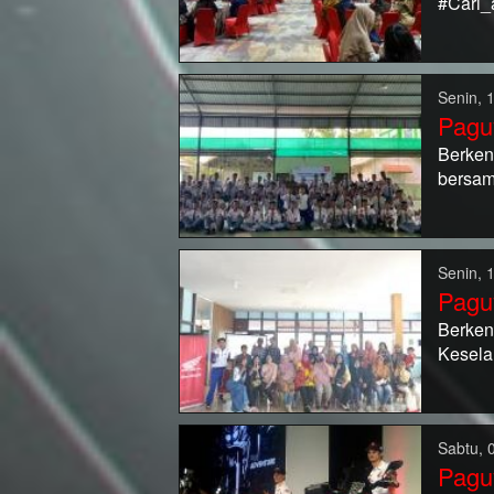
#Cari_
Senin, 
Pagu
Berken
bersam
Senin, 
Pagu
Berken
Kesela
Sabtu, 
Pagu