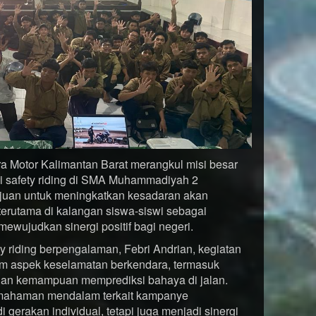
a Motor Kalimantan Barat merangkul misi besar
 safety riding di SMA Muhammadiyah 2
tujuan untuk meningkatkan kesadaran akan
terutama di kalangan siswa-siswi sebagai
mewujudkan sinergi positif bagi negeri.
y riding berpengalaman, Febri Andrian, kegiatan
am aspek keselamatan berkendara, termasuk
 dan kemampuan memprediksi bahaya di jalan.
mahaman mendalam terkait kampanye
gerakan individual, tetapi juga menjadi sinergi