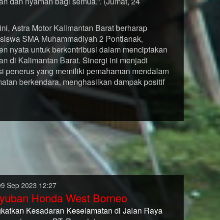
an dan nyaman bagi semua.”. (Jumat, 24
 ini, Astra Motor Kalimantan Barat berharap
a siswa SMA Muhammadiyah 2 Pontianak,
en nyata untuk berkontribusi dalam menciptakan
n di Kalimantan Barat. Sinergi ini menjadi
asi penerus yang memiliki pemahaman mendalam
matan berkendara, menghasilkan dampak positif
09 Sep 2023 12:27
yuban Honda West Borneo
katkan Kesadaran Keselamatan di Jalan Raya