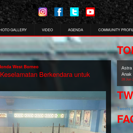
HOTO GALLERY
VIDEO
AGENDA
COMMUNITY PROFI
TO
Honda West Borneo
Astra
: Keselamatan Berkendara untuk
Anak 
28 Jun 
TW
Tweets
FA