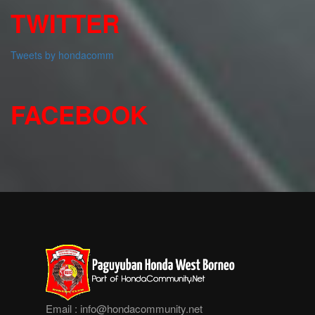
TWITTER
Tweets by hondacomm
FACEBOOK
Email :
info@hondacommunity.net