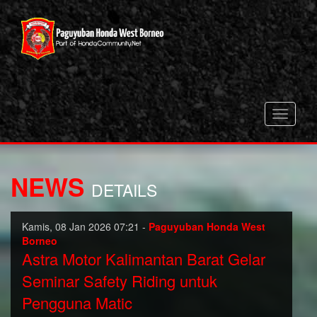
Toggle
navigati
NEWS
DETAILS
Kamis, 08 Jan 2026 07:21 -
Paguyuban Honda West
Borneo
Astra Motor Kalimantan Barat Gelar
Seminar Safety Riding untuk
Pengguna Matic